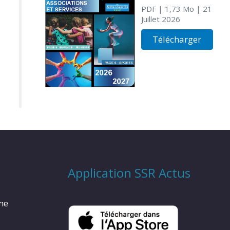
PDF
| 1,73 Mo
| 21
Juillet 2026
Télécharger
Application SSR Actus
rme