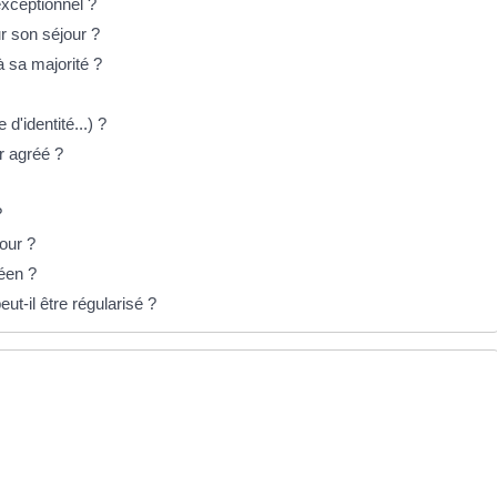
exceptionnel ?
ur son séjour ?
 à sa majorité ?
 d'identité...) ?
r agréé ?
?
our ?
péen ?
t-il être régularisé ?