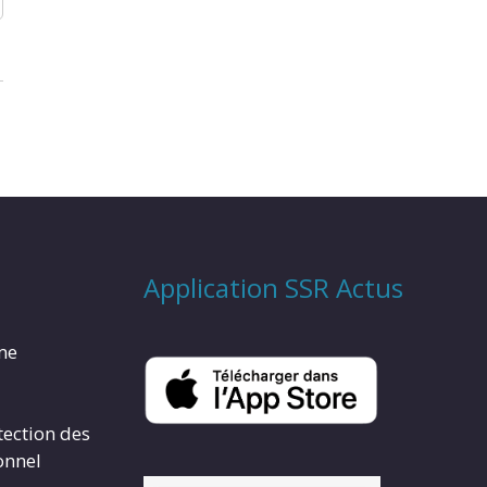
Application SSR Actus
rme
tection des
onnel