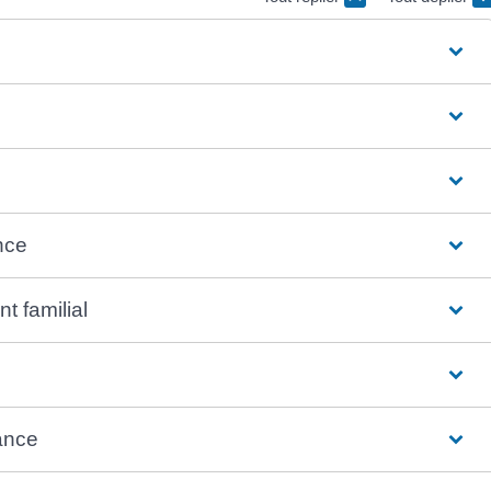
nce
 familial
rance