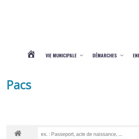
Aller au contenu
Aller au pied de page
VIE MUNICIPALE
DÉMARCHES
EN
ACTUALITÉS
Pacs