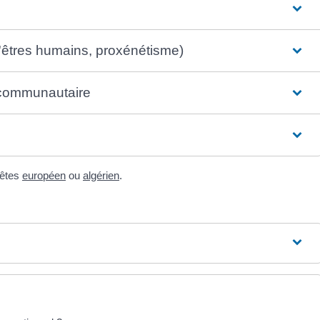
 d'êtres humains, proxénétisme)
l communautaire
 êtes
européen
ou
algérien
.