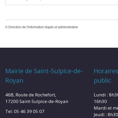
©
Direction de l'information légale et administrative
Mairie de Saint-Sulpice-de-
Horaires
Royan
public
46B, Route de Rochefort,
Lundi : 8h3
17200 Saint-Sulpice-de-Royan
16h30
Mardi et me
Tel: 05 46 39 05 07
Jeudi : 8h3