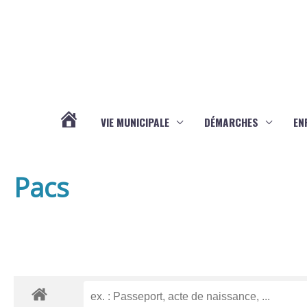
Aller au contenu
Aller au pied de page
VIE MUNICIPALE
DÉMARCHES
EN
ACTUALITÉS
Pacs