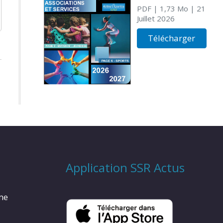
PDF
| 1,73 Mo
| 21
Juillet 2026
Télécharger
Application SSR Actus
rme