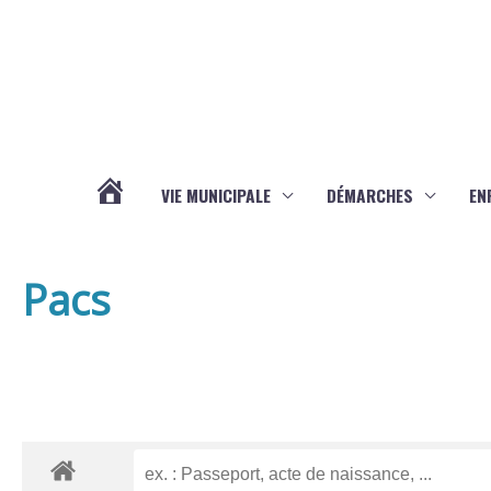
Aller au contenu
Aller au pied de page
VIE MUNICIPALE
DÉMARCHES
EN
ACTUALITÉS
Pacs