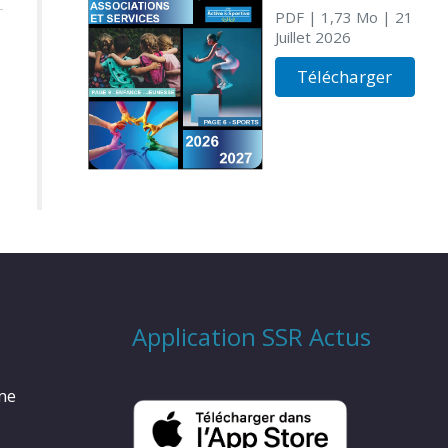
PDF
| 1,73 Mo
| 21
Juillet 2026
Télécharger
Application SSR Actus
rme