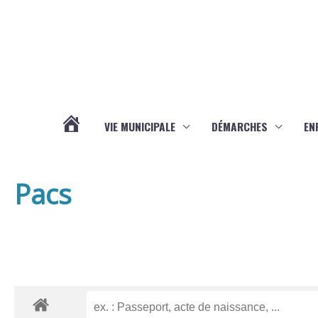
Aller au contenu
Aller au pied de page
VIE MUNICIPALE
DÉMARCHES
EN
ACTUALITÉS
Pacs