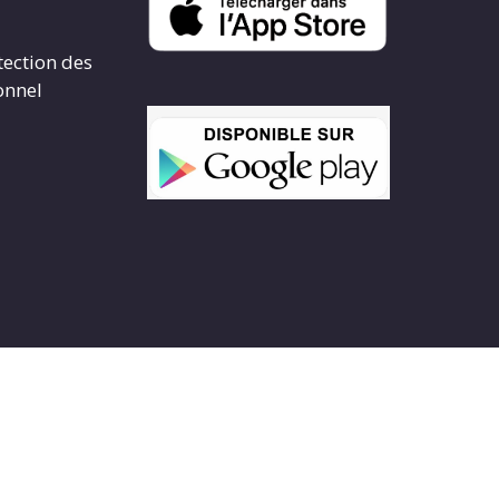
tection des
onnel