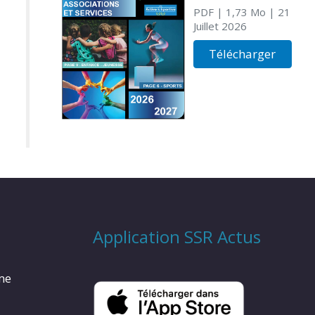
PDF
| 1,73 Mo
| 21
Juillet 2026
Télécharger
Application SSR Actus
rme