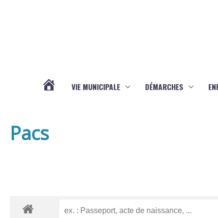
Aller au contenu
Aller au pied de page
VIE MUNICIPALE
DÉMARCHES
EN
ACTUALITÉS
Pacs