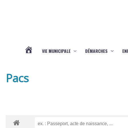
Aller au contenu
Aller au pied de page
VIE MUNICIPALE
DÉMARCHES
EN
ACTUALITÉS
Pacs