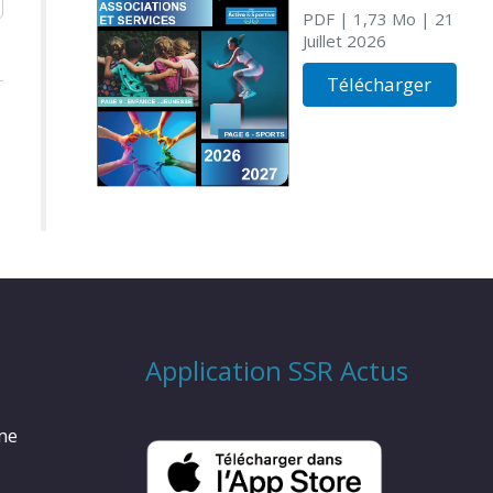
PDF
| 1,73 Mo
| 21
Juillet 2026
Télécharger
Application SSR Actus
rme