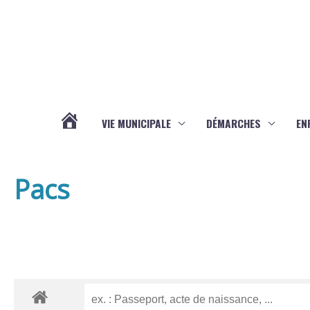
Aller au contenu
Aller au pied de page
VIE MUNICIPALE
DÉMARCHES
EN
ACTUALITÉS
Pacs