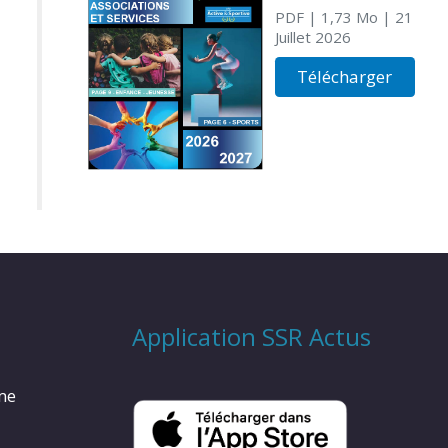
PDF
| 1,73 Mo
| 21
Juillet 2026
Télécharger
Application SSR Actus
rme