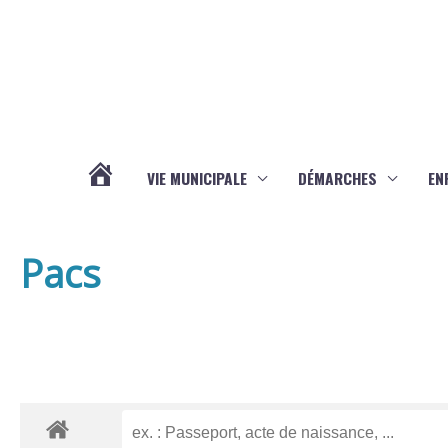
Aller au contenu
Aller au pied de page
VIE MUNICIPALE
DÉMARCHES
EN
ACTUALITÉS
Pacs