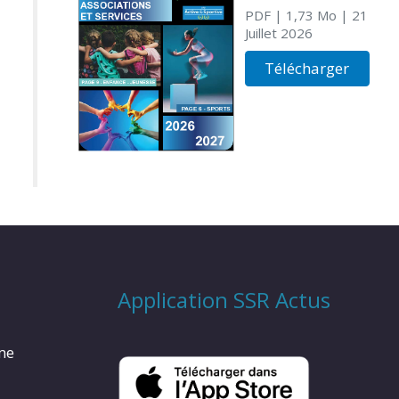
PDF
| 1,73 Mo
| 21
Juillet 2026
Télécharger
Application SSR Actus
rme