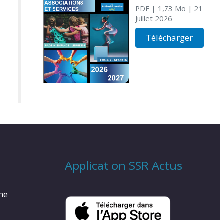
PDF
| 1,73 Mo
| 21
Juillet 2026
Télécharger
Application SSR Actus
rme