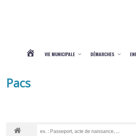
Aller au contenu
Aller au pied de page
VIE MUNICIPALE
DÉMARCHES
EN
ACTUALITÉS
Pacs