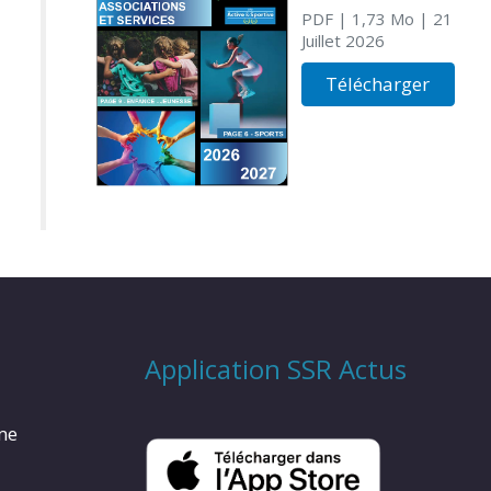
PDF
| 1,73 Mo
| 21
Juillet 2026
Télécharger
Application SSR Actus
rme