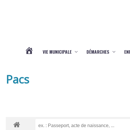
Aller au contenu
Aller au pied de page
VIE MUNICIPALE
DÉMARCHES
EN
ACTUALITÉS
Pacs