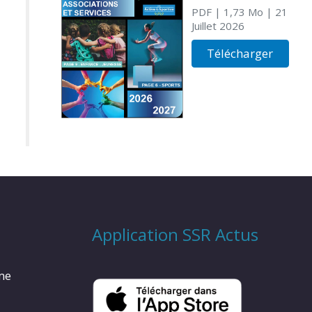
PDF
| 1,73 Mo
| 21
Juillet 2026
Télécharger
Application SSR Actus
rme