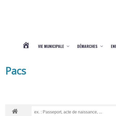
Aller au contenu
Aller au pied de page
VIE MUNICIPALE
DÉMARCHES
EN
ACTUALITÉS
Pacs