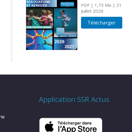
PDF
| 1,73 Mo
| 21
Juillet 2026
Télécharger
Application SSR Actus
rme