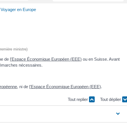
Voyager en Europe
Première ministre)
one de
l'Espace Économique Européen (EEE)
ou en Suisse. Avant
démarches nécessaires.
uropéenne
, ni de
l'Espace Économique Européen (EEE)
.
Tout replier
Tout déplier