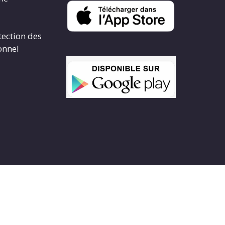
tection des
onnel