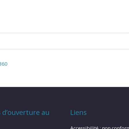
N360
 d’ouverture au
Liens
Accessibilité : non confo