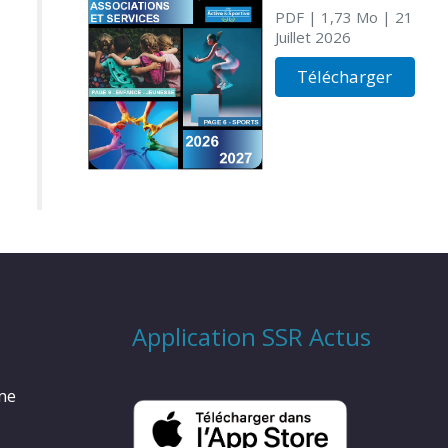
PDF
| 1,73 Mo
| 21
Juillet 2026
Télécharger
Application SSR Actus
rme