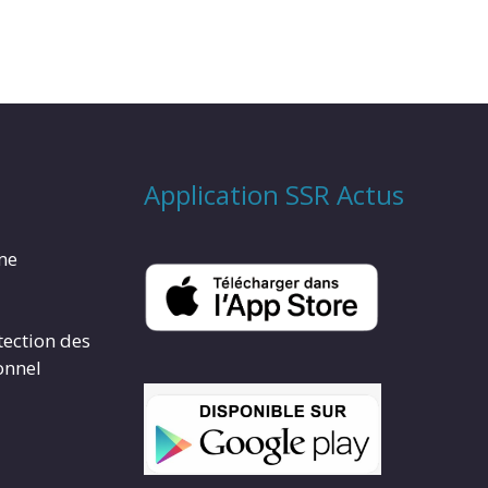
Application SSR Actus
rme
tection des
onnel