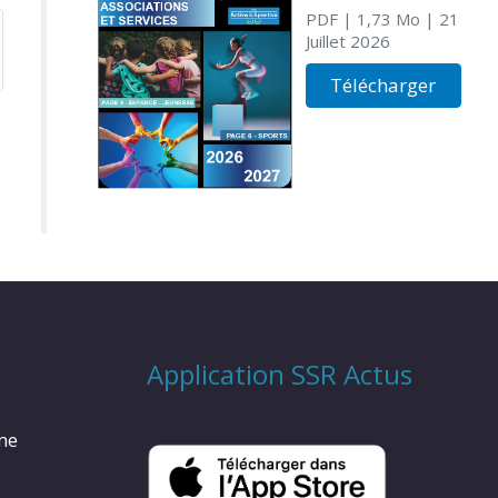
PDF
| 1,73 Mo
| 21
Juillet 2026
Télécharger
Application SSR Actus
rme