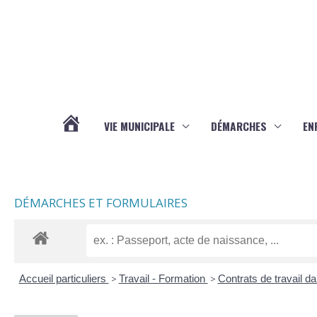
Aller au contenu
Aller au pied de page
VIE MUNICIPALE
DÉMARCHES
EN
ACTUALITÉS
DÉMARCHES ET FORMULAIRES
Accueil particuliers
>
Travail - Formation
>
Contrats de travail d