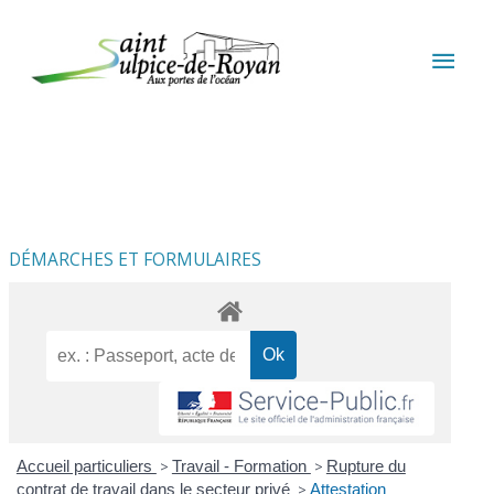
Aller au contenu
Aller au pied de page
MEN
PRIN
DÉMARCHES ET FORMULAIRES
Accueil particuliers
>
Travail - Formation
>
Rupture du
contrat de travail dans le secteur privé
>
Attestation