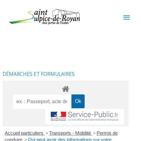
Aller au contenu
Aller au pied de page
MEN
PRIN
DÉMARCHES ET FORMULAIRES
Accueil particuliers
>
Transports - Mobilité
>
Permis de
conduire
>
Qui peut avoir des informations sur votre