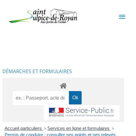
Aller au contenu
Aller au pied de page
MEN
PRIN
DÉMARCHES ET FORMULAIRES
Accueil particuliers
>
Services en ligne et formulaires
>
Permis de conduire : consulter ses points et ses relevés