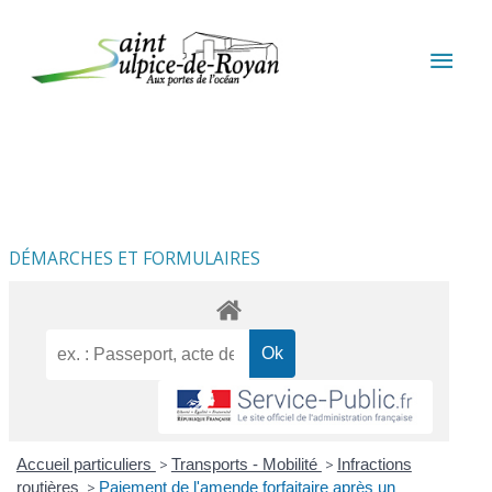
Aller au contenu
Aller au pied de page
MEN
PRIN
DÉMARCHES ET FORMULAIRES
Accueil particuliers
>
Transports - Mobilité
>
Infractions
routières
>
Paiement de l'amende forfaitaire après un