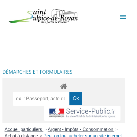
Aller au contenu
Aller au pied de page
MEN
PRIN
DÉMARCHES ET FORMULAIRES
Accueil particuliers
>
Argent - Impôts - Consommation
>
Achat à distance
>
Peut-on tout acheter sur un site internet