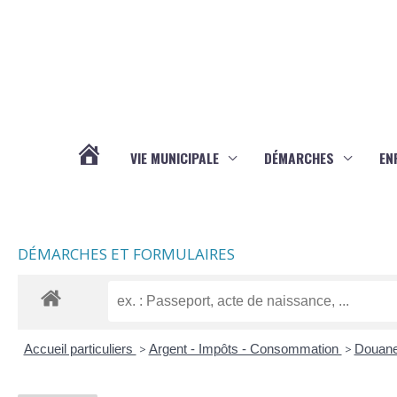
Aller au contenu
Aller au pied de page
VIE MUNICIPALE
DÉMARCHES
EN
ACTUALITÉS
DÉMARCHES ET FORMULAIRES
Accueil particuliers
>
Argent - Impôts - Consommation
>
Douan