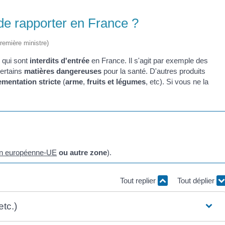
t de rapporter en France ?
Première ministre)
 qui sont
interdits d'entrée
en France. Il s'agit par exemple des
certains
matières dangereuses
pour la santé. D'autres produits
ementation stricte
(
arme
,
fruits et légumes
, etc). Si vous ne la
n européenne-UE
ou autre zone
).
Tout replier
Tout déplier
etc.)