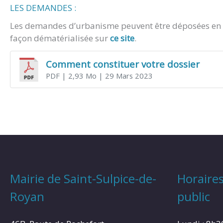
LES DEMANDES :
Les demandes d’urbanisme peuvent être déposées en m
façon dématérialisée sur
ce site
.
Comment constituer votre dossier
PDF
| 2,93 Mo
| 29 Mars 2023
Mairie de Saint-Sulpice-de-
Horaires
Royan
public