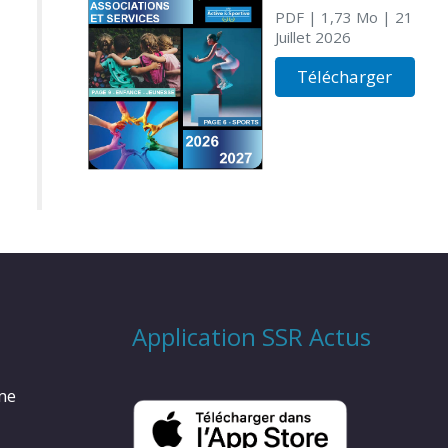
PDF
| 1,73 Mo
| 21
Juillet 2026
Télécharger
Application SSR Actus
rme