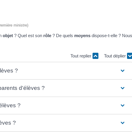
Première ministre)
on
objet
? Quel est son
rôle
? De quels
moyens
dispose-t-elle ? Nou
Tout replier
Tout déplier
lèves ?
arents d'élèves ?
'élèves ?
lèves ?