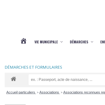
Aller au contenu
Aller au pied de page
VIE MUNICIPALE
DÉMARCHES
EN
ACTUALITÉS
DÉMARCHES ET FORMULAIRES
Accueil particuliers
>
Associations
>
Associations reconnues re