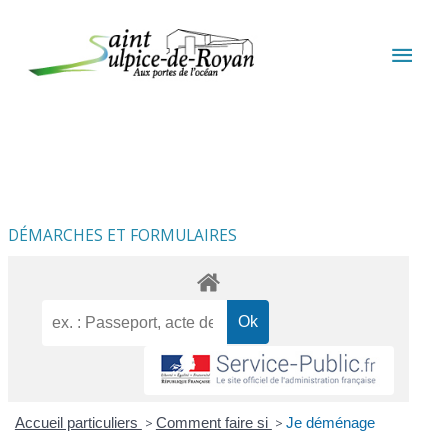
Aller au contenu
Aller au pied de page
MEN
PRIN
DÉMARCHES ET FORMULAIRES
Accueil particuliers
>
Comment faire si
>
Je déménage