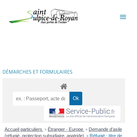
Aller au contenu
Aller au pied de page
MEN
PRIN
DÉMARCHES ET FORMULAIRES
Accueil particuliers
>
Étranger - Europe
>
Demande d'asile
(réfugié, protection subsidiaire, apatride)
>
Réfugié : titre de