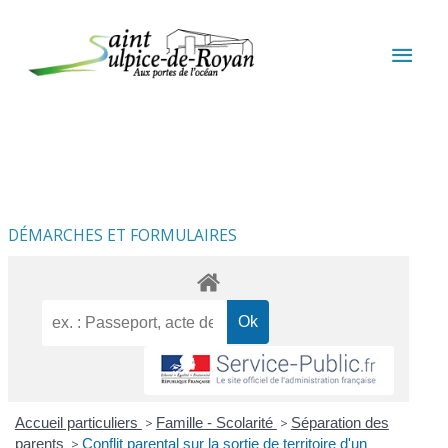
Aller au contenu
Aller au pied de page
MEN
PRIN
DÉMARCHES ET FORMULAIRES
Accueil particuliers
>
Famille - Scolarité
>
Séparation des
parents
>
Conflit parental sur la sortie de territoire d'un