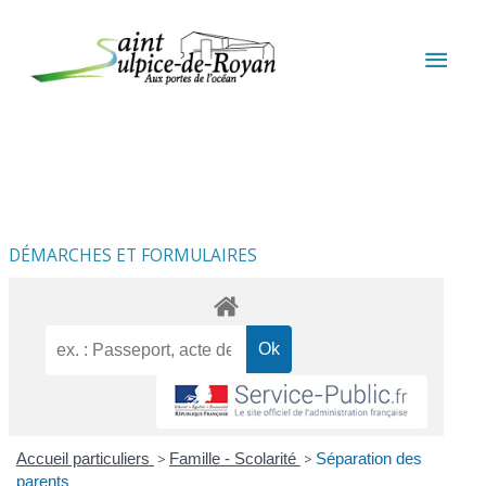
Aller au contenu
Aller au pied de page
MEN
PRIN
DÉMARCHES ET FORMULAIRES
Accueil particuliers
>
Famille - Scolarité
>
Séparation des
parents