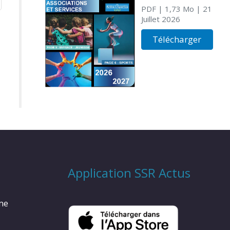
PDF
| 1,73 Mo
| 21
Juillet 2026
Télécharger
Application SSR Actus
rme