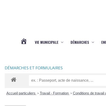
Aller au contenu
Aller au pied de page
VIE MUNICIPALE
DÉMARCHES
EN
ACTUALITÉS
DÉMARCHES ET FORMULAIRES
Accueil particuliers
>
Travail - Formation
>
Conditions de travail