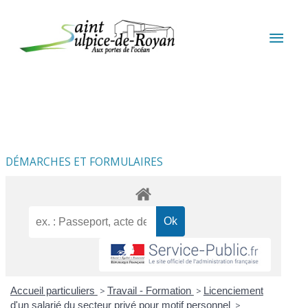
Aller au contenu
Aller au pied de page
MEN
PRIN
DÉMARCHES ET FORMULAIRES
Accueil particuliers
>
Travail - Formation
>
Licenciement
d'un salarié du secteur privé pour motif personnel
>