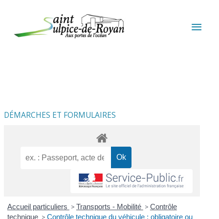
Aller au contenu
Aller au pied de page
MEN
PRIN
DÉMARCHES ET FORMULAIRES
Accueil particuliers
>
Transports - Mobilité
>
Contrôle
technique
>
Contrôle technique du véhicule : obligatoire ou