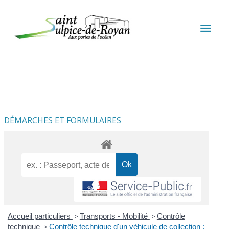
Aller au contenu
Aller au pied de page
MEN
PRIN
DÉMARCHES ET FORMULAIRES
Accueil particuliers
>
Transports - Mobilité
>
Contrôle
technique
>
Contrôle technique d'un véhicule de collection :