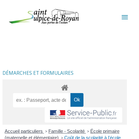
Aller au contenu
Aller au pied de page
MEN
PRIN
DÉMARCHES ET FORMULAIRES
Accueil particuliers
>
Famille - Scolarité
>
École primaire
(maternelle et élémentaire)
>
Coût de la scolarité à l'école