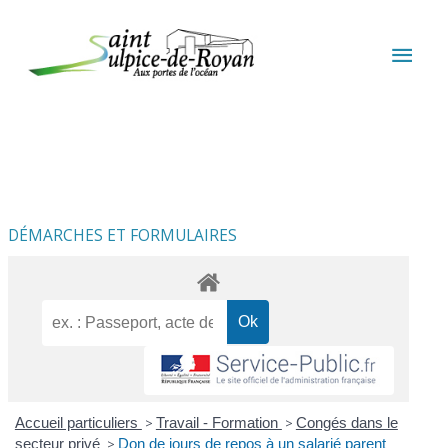
Aller au contenu
Aller au pied de page
MEN
PRIN
DÉMARCHES ET FORMULAIRES
Accueil particuliers
>
Travail - Formation
>
Congés dans le
secteur privé
>
Don de jours de repos à un salarié parent