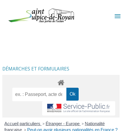
Aller au contenu
Aller au pied de page
MEN
PRIN
DÉMARCHES ET FORMULAIRES
Accueil particuliers
>
Étranger - Europe
>
Nationalité
française
>
Peut-on avoir plusieurs nationalités en France ?