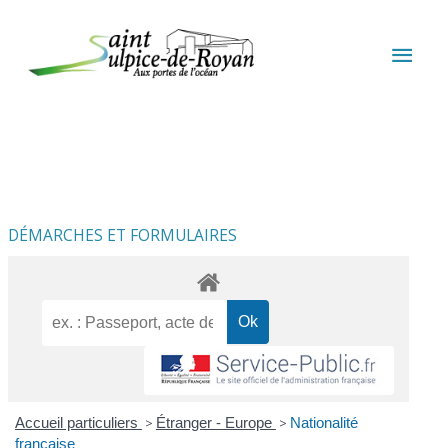
Aller au contenu
Aller au pied de page
MEN
PRIN
DÉMARCHES ET FORMULAIRES
Accueil particuliers
>
Étranger - Europe
>
Nationalité
française