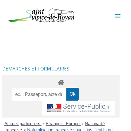
Aller au contenu
Aller au pied de page
MEN
PRIN
DÉMARCHES ET FORMULAIRES
Accueil particuliers
>
Étranger - Europe
>
Nationalité
française
>
Naturalisation française : quels justificatifs de