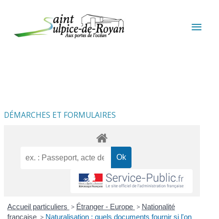
Aller au contenu
Aller au pied de page
MEN
PRIN
DÉMARCHES ET FORMULAIRES
Accueil particuliers
>
Étranger - Europe
>
Nationalité
française
>
Naturalisation : quels documents fournir si l'on