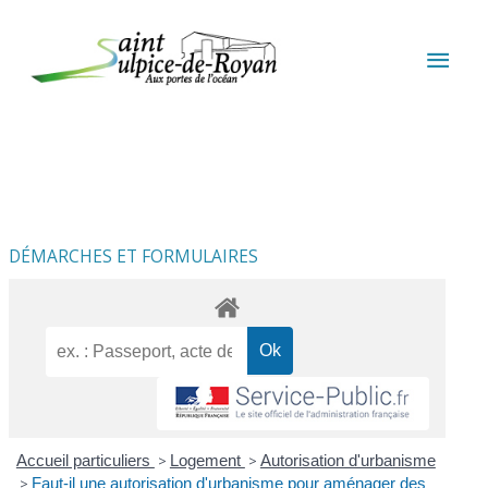
Aller au contenu
Aller au pied de page
MEN
PRIN
DÉMARCHES ET FORMULAIRES
Accueil particuliers
>
Logement
>
Autorisation d'urbanisme
>
Faut-il une autorisation d'urbanisme pour aménager des