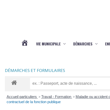
Aller au contenu
Aller au pied de page
VIE MUNICIPALE
DÉMARCHES
EN
ACTUALITÉS
DÉMARCHES ET FORMULAIRES
Accueil particuliers
>
Travail - Formation
>
Maladie ou accident d
contractuel de la fonction publique