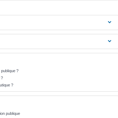
n publique ?
 ?
utique ?
ion publique