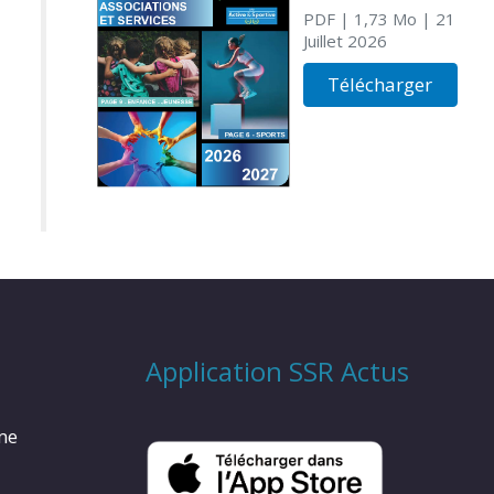
PDF
| 1,73 Mo
| 21
Juillet 2026
Télécharger
Application SSR Actus
rme