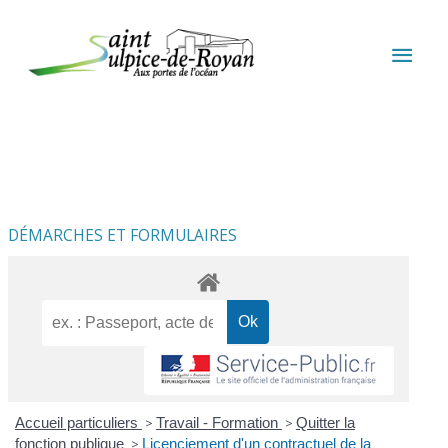
Aller au contenu
Aller au pied de page
MEN
PRIN
DÉMARCHES ET FORMULAIRES
Accueil particuliers
>
Travail - Formation
>
Quitter la
fonction publique
>
Licenciement d'un contractuel de la