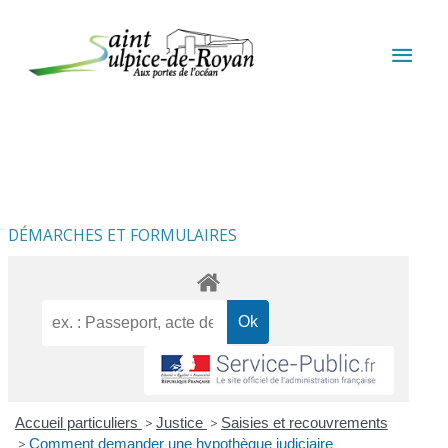
Aller au contenu
Aller au pied de page
MEN
PRIN
DÉMARCHES ET FORMULAIRES
Accueil particuliers
>
Justice
>
Saisies et recouvrements
>
Comment demander une hypothèque judiciaire