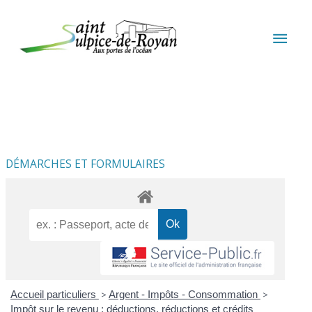
Aller au contenu
Aller au pied de page
MEN
PRIN
DÉMARCHES ET FORMULAIRES
Accueil particuliers
>
Argent - Impôts - Consommation
>
Impôt sur le revenu : déductions, réductions et crédits