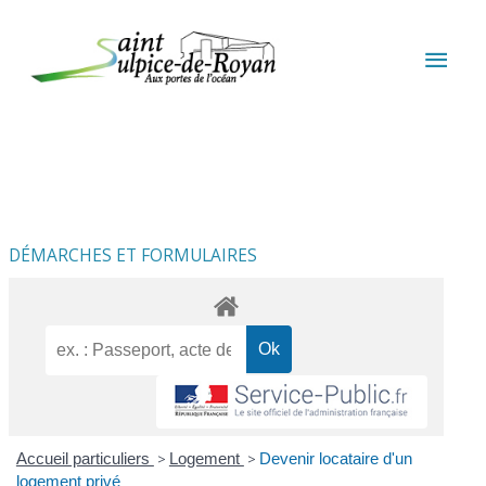
Aller au contenu
Aller au pied de page
MEN
PRIN
DÉMARCHES ET FORMULAIRES
Accueil particuliers
>
Logement
>
Devenir locataire d'un
logement privé