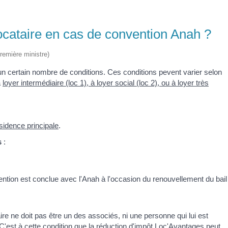
 locataire en cas de convention Anah ?
Première ministre)
r un certain nombre de conditions. Ces conditions pevent varier selon
à
loyer intermédiaire (loc 1), à loyer social (loc 2), ou à loyer très
sidence principale
.
s
:
ntion est conclue avec l'Anah à l'occasion du renouvellement du bail
aire ne doit pas être un des associés, ni une personne qui lui est
'est à cette condition que la
réduction d'impôt Loc'Avantages
peut