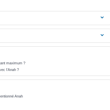
ontant maximum ?
vec l'Anah ?
ventionné Anah