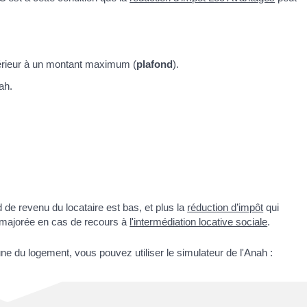
nférieur à un montant maximum (
plafond
).
ah.
d de revenu du locataire est bas, et plus la
réduction d’impôt
qui
e majorée en cas de recours à
l'intermédiation locative sociale
.
e du logement, vous pouvez utiliser le simulateur de l'Anah :