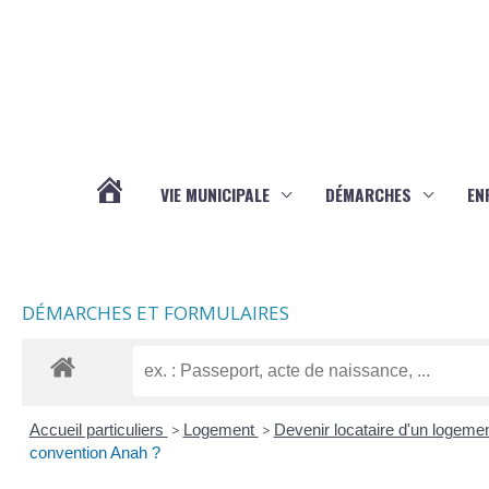
Aller au contenu
Aller au pied de page
VIE MUNICIPALE
DÉMARCHES
EN
ACTUALITÉS
DÉMARCHES ET FORMULAIRES
Accueil particuliers
>
Logement
>
Devenir locataire d'un logeme
convention Anah ?