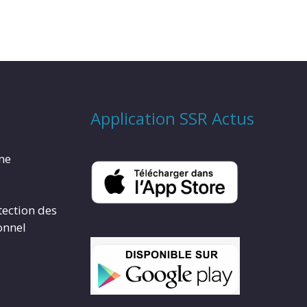
Application SSR Actus
rme
tection des
onnel