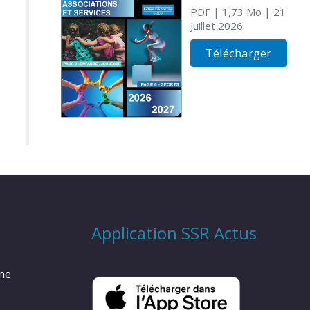
PDF
| 1,73 Mo
| 21
Juillet 2026
Télécharger
Application SSR Actus
rme