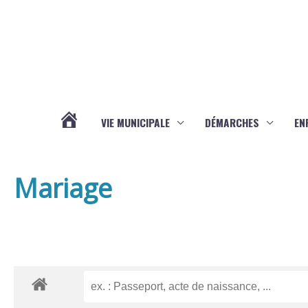
Aller au contenu
Aller au pied de page
VIE MUNICIPALE
DÉMARCHES
EN
ACTUALITÉS
Mariage