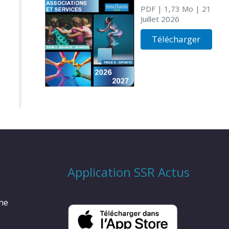
PDF
| 1,73 Mo
| 21
Juillet 2026
Télécharger
Application SSR Actus
rme