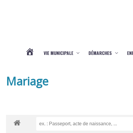
Aller au contenu
Aller au pied de page
VIE MUNICIPALE
DÉMARCHES
EN
ACTUALITÉS
Mariage