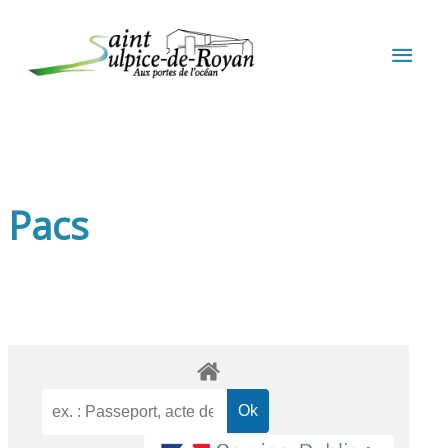
Aller au contenu
Aller au pied de page
MEN
PRIN
Pacs