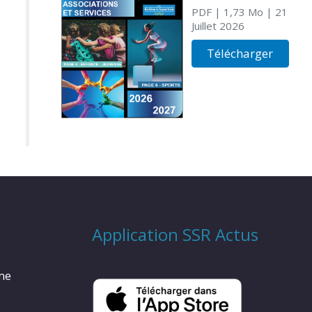
PDF
| 1,73 Mo
| 21
Juillet 2026
Télécharger
Application SSR Actus
rme