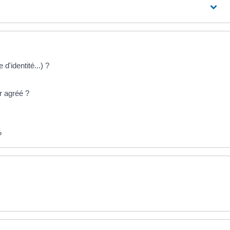
 d'identité...) ?
r agréé ?
?