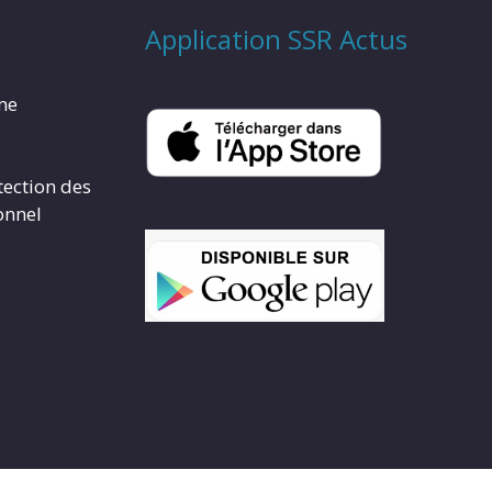
Application SSR Actus
rme
tection des
onnel