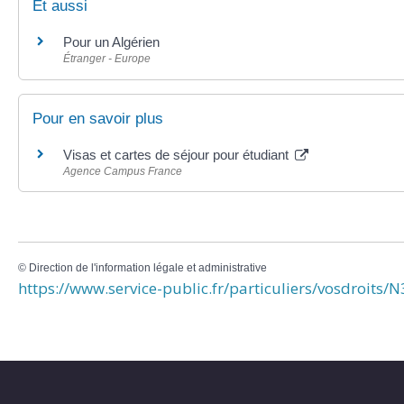
Et aussi
Pour un Algérien
Étranger - Europe
Pour en savoir plus
Visas et cartes de séjour pour étudiant
Agence Campus France
©
Direction de l'information légale et administrative
https://www.service-public.fr/particuliers/vosdroits/